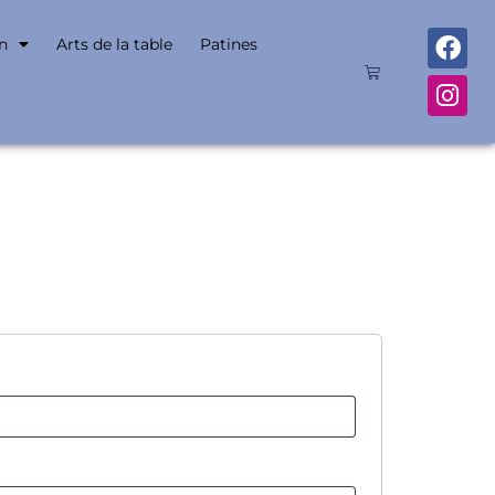
n
Arts de la table
Patines