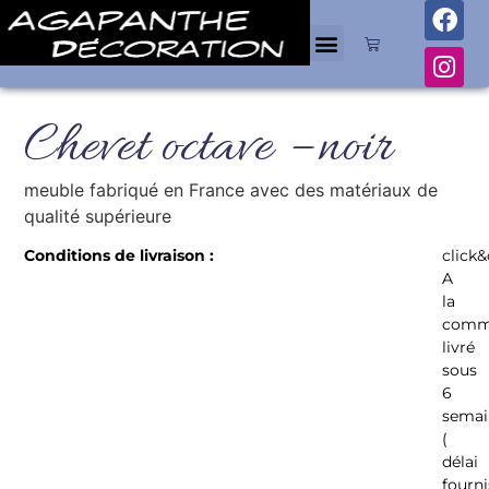
Chevet octave – noir
meuble fabriqué en France avec des matériaux de
qualité supérieure
Conditions de livraison :
click&
A
la
comm
livré
sous
6
semai
(
délai
fourn