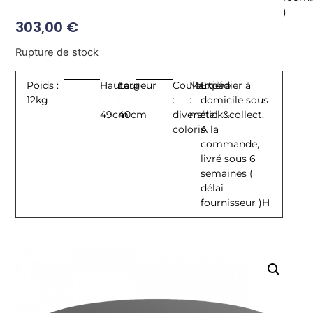
)
303,00
€
Rupture de stock
Poids :
Hauteur
Largeur
Couleur
Martière
Expédier à
12kg
:
:
:
:
domicile sous
49cm
40cm
divers
métal
click&collect.
coloris
A la
commande,
livré sous 6
semaines (
délai
fournisseur )H