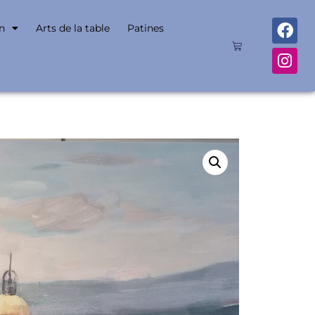
n
Arts de la table
Patines