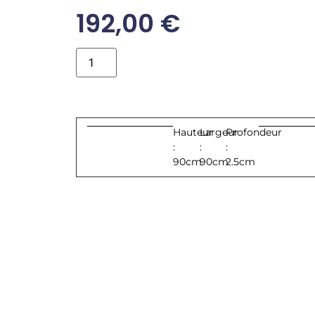
192,00
€
Ajouter au panier
Hauteur
Largeur
Profondeur
:
:
:
90cm
90cm
2.5cm