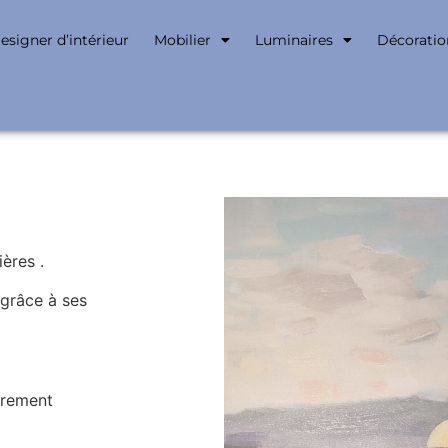
esigner d’intérieur
Mobilier
Luminaires
Décoratio
ères .
 grâce à ses
drement