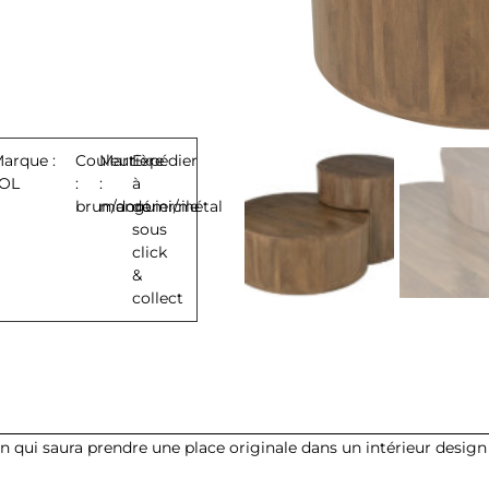
arque :
Couleur
Martière
Expédier
OL
:
:
à
brun/doré
manguier/métal
domicile
sous
click
&
collect
n qui saura prendre une place originale dans un intérieur desig