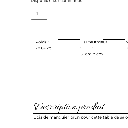
Disponible sur commande
Ajouter au panier
Poids :
Hauteur
Largeur
M
28,86kg
:
:
J
50cm
75cm
Description produit
Bois de manguier brun pour cette table de salo